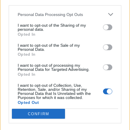
third parties.
Affichage 1-1 de 1 article(s)
Personal Data Processing Opt Outs
I want to opt-out of the Sharing of my
personal data.
Opted In
I want to opt-out of the Sale of my
Personal Data.
Opted In
I want to opt-out of processing my
Personal Data for Targeted Advertising.
Opted In
I want to opt-out of Collection, Use,
Retention, Sale, and/or Sharing of my
Personal Data that Is Unrelated with the
Purposes for which it was collected.
Visite Guidée Des Caves...
Opted Out
Prix
9,00 €
CONFIRM