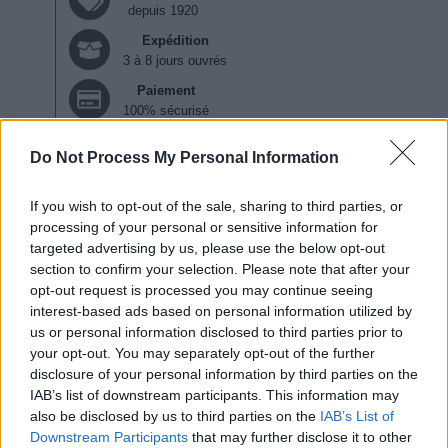
depuis 1920
Expédition
3 à 8 jours ouvrés
Paiement
100% sécurisé
Do Not Process My Personal Information
VISITES ET DÉGUSTATIONS
If you wish to opt-out of the sale, sharing to third parties, or
La visite des caves troglodytes du domaine,
processing of your personal or sensitive information for
héritage du travail de dizaine de générations, est
assuré par un membre de la famille qui vous
targeted advertising by us, please use the below opt-out
initiera au vin de Vouvray, son histoire et son
section to confirm your selection. Please note that after your
élaboration au sein de ces caves naturelle en
opt-out request is processed you may continue seeing
tuffeau.
interest-based ads based on personal information utilized by
us or personal information disclosed to third parties prior to
Un passage dans les vignes avec description de la
your opt-out. You may separately opt-out of the further
topographie de l'appellation est aussi proposé
disclosure of your personal information by third parties on the
avec une dégustation en fin de visite (jus de raisin
IAB’s list of downstream participants. This information may
pour les enfants).
also be disclosed by us to third parties on the
IAB’s List of
Downstream Participants
that may further disclose it to other
Pertinence
