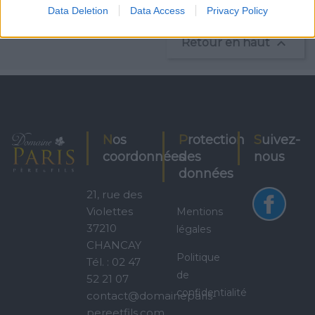
Affichage 1-1 de 1 article(s)
Data Deletion
Data Access
Privacy Policy

Retour en haut
Nos
Protection
Suivez-
coordonnées
des
nous
données
21, rue des
Violettes
Mentions
37210
légales
CHANCAY
Politique
Tél. : 02 47
de
52 21 07
confidentialité
contact@domaineparis-
pereetfils.com