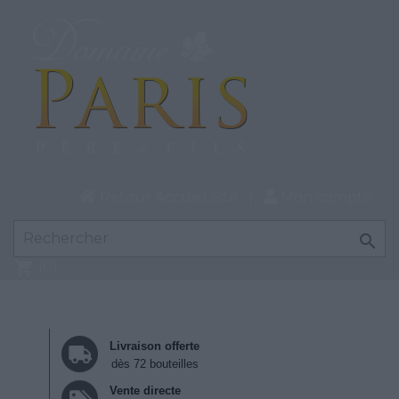
Retour Accueil Site
|
Mon compte

shopping_cart
(0)
Livraison offerte
dès 72 bouteilles
Vente directe